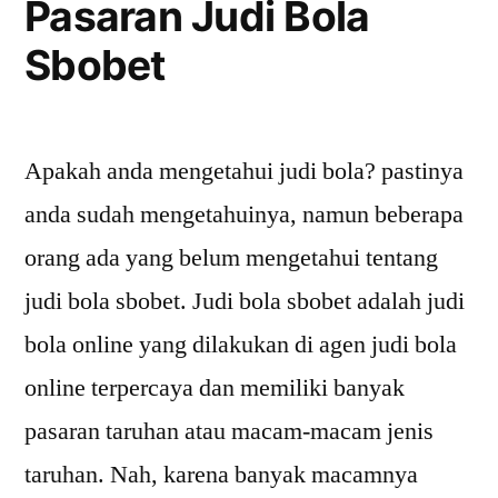
Pasaran Judi Bola
Baccarat
Sbobet
Apakah anda mengetahui judi bola? pastinya
anda sudah mengetahuinya, namun beberapa
orang ada yang belum mengetahui tentang
judi bola sbobet. Judi bola sbobet adalah judi
bola online yang dilakukan di agen judi bola
online terpercaya dan memiliki banyak
pasaran taruhan atau macam-macam jenis
taruhan. Nah, karena banyak macamnya