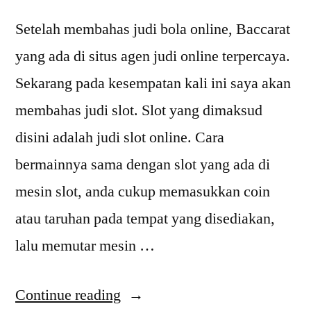
Setelah membahas judi bola online, Baccarat
yang ada di situs agen judi online terpercaya.
Sekarang pada kesempatan kali ini saya akan
membahas judi slot. Slot yang dimaksud
disini adalah judi slot online. Cara
bermainnya sama dengan slot yang ada di
mesin slot, anda cukup memasukkan coin
atau taruhan pada tempat yang disediakan,
lalu memutar mesin …
“Judi
Continue reading