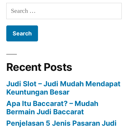
Jenis
Search
Pasaran
for:
Judi
Bola
Sbobet
Recent Posts
Judi Slot – Judi Mudah Mendapat
Keuntungan Besar
Apa Itu Baccarat? – Mudah
Bermain Judi Baccarat
Penjelasan 5 Jenis Pasaran Judi