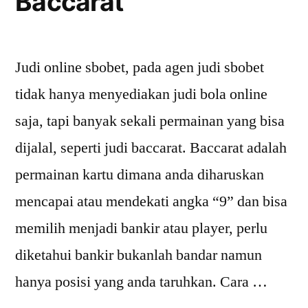
Baccarat
Judi online sbobet, pada agen judi sbobet
tidak hanya menyediakan judi bola online
saja, tapi banyak sekali permainan yang bisa
dijalal, seperti judi baccarat. Baccarat adalah
permainan kartu dimana anda diharuskan
mencapai atau mendekati angka “9” dan bisa
memilih menjadi bankir atau player, perlu
diketahui bankir bukanlah bandar namun
hanya posisi yang anda taruhkan. Cara …