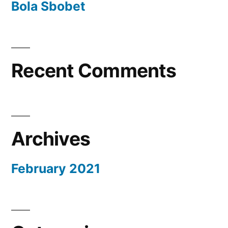
Bola Sbobet
Recent Comments
Archives
February 2021